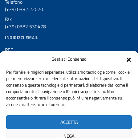
Telefono
(+39) 0382 22070
Fax
(+39) 0382 530478
INDIRIZZI EMAIL
PEC
ordine.pavia@ingpec.eu
Gestisci Consenso
SEGRETERIA
Per fornire le migliori esperienze, utilizziamo tecnologie come i cookie
contatti@ording.pv.it
per memorizzare e/o accedere alle informazioni del dispositivo. Il
consenso a queste tecnologie ci permetterà di elaborare dati come il
comportamento di navigazione o ID unici su questo sito. Non
acconsentire o ritirare il consenso può influire negativamente su
alcune caratteristiche e funzioni.
AMMINISTRAZIONE TRASPARENTE
PRIVACY POLICY
ACCETTA
URP
NEGA