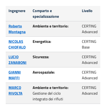
Ingegnere
Comparto e
Livello
specializzazione
Roberto
Ambiente e territorio:
CERTING
Montagna
Advanced
NICOLAS
Energetica:
CERTING
CHIOFALO
Base
LUCIO
Sicurezza:
CERTING
ZANABONI
Advanced
GIANNI
Aerospaziale:
CERTING
MAFFI
Advanced
MARCO
Ambiente e territorio:
CERTING
RIVOLTA
Gestione del ciclo
Advanced
integrato dei rifiuti