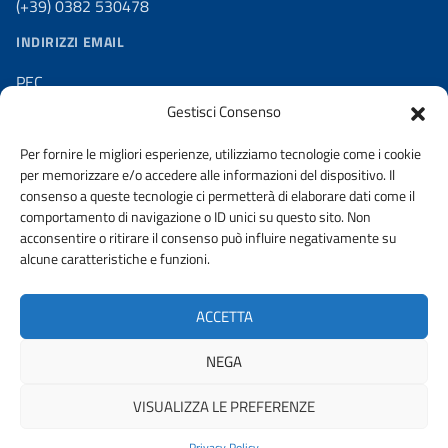
(+39) 0382 530478
INDIRIZZI EMAIL
PEC
ordine.pavia@ingpec.eu
Gestisci Consenso
SEGRETERIA
Per fornire le migliori esperienze, utilizziamo tecnologie come i cookie
contatti@ording.pv.it
per memorizzare e/o accedere alle informazioni del dispositivo. Il
consenso a queste tecnologie ci permetterà di elaborare dati come il
comportamento di navigazione o ID unici su questo sito. Non
acconsentire o ritirare il consenso può influire negativamente su
alcune caratteristiche e funzioni.
AMMINISTRAZIONE TRASPARENTE
PRIVACY POLICY
ACCETTA
URP
NEGA
VISUALIZZA LE PREFERENZE
© 2026 ORDINE DEGLI INGEGNERI DELLA PROVINCIA DI PAVIA |
FONDAZIONE CNI
Privacy Policy