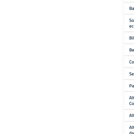
Ba
So
ec
Bi
Be
Co
Se
Pa
Al
Co
Al
Al
da