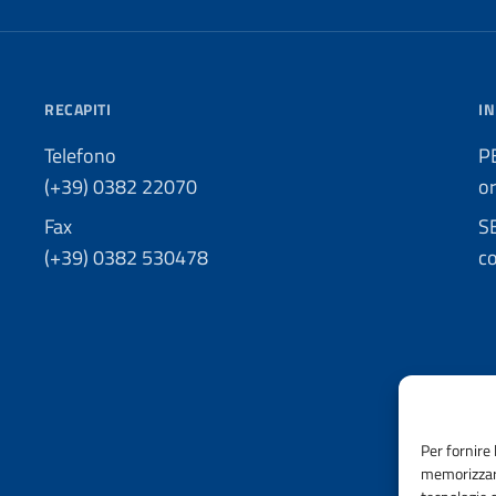
RECAPITI
IN
Telefono
P
(+39) 0382 22070
o
Fax
S
(+39) 0382 530478
co
Per fornire 
memorizzare