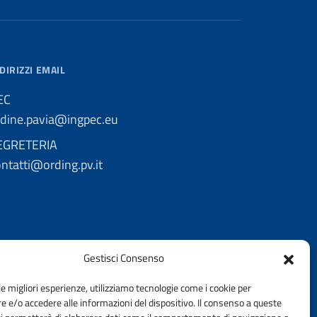
DIRIZZI EMAIL
EC
rdine.pavia@ingpec.eu
EGRETERIA
ntatti@ording.pv.it
Gestisci Consenso
le migliori esperienze, utilizziamo tecnologie come i cookie per
 e/o accedere alle informazioni del dispositivo. Il consenso a queste