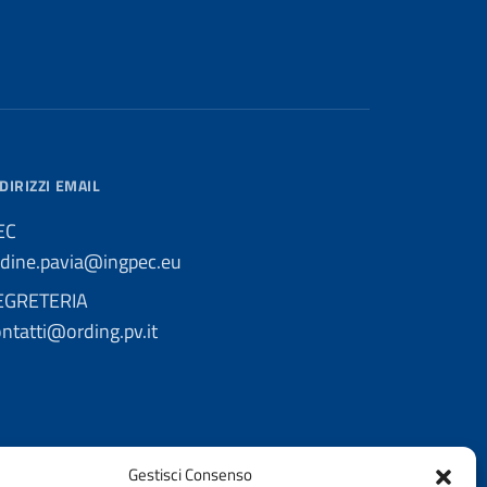
DIRIZZI EMAIL
EC
rdine.pavia@ingpec.eu
EGRETERIA
ntatti@ording.pv.it
Gestisci Consenso