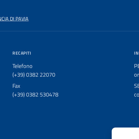
CIA DI PAVIA
RECAPITI
IN
Telefono
P
(+39) 0382 22070
o
Fax
S
(+39) 0382 530478
co